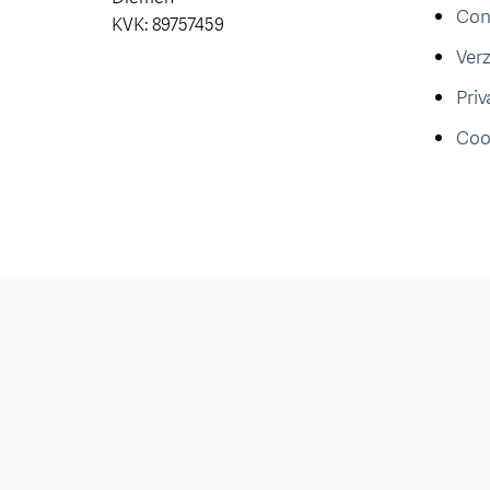
Con
KVK: 89757459
Ver
Priv
Coo