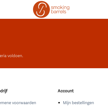
eria voldoen.
rijf
Account
emene voorwaarden
Mijn bestellingen
en