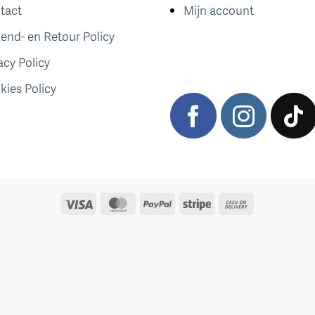
tact
Mijn account
zend- en Retour Policy
acy Policy
kies Policy
Visa
MasterCard
PayPal
Stripe
Cash
On
Delivery