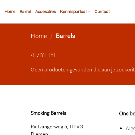
Ga
naar
Home
Barrel
Accesoires
Kennisportaal
Contact
inhoud
Home
/
Barrels
/FI7IYTFIYT
Geen producten gevonden die aan je zoekcrit
Smoking Barrels
Ons bed
Rietzangerweg 5, 1111VG
Alg
Diem