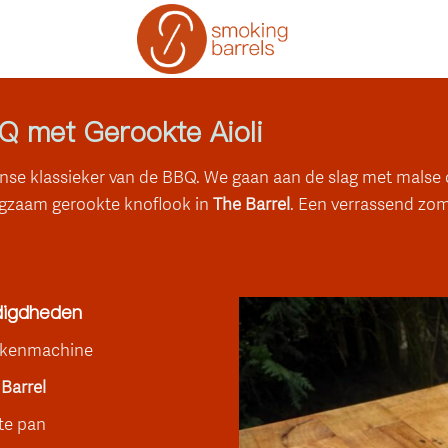
Q met Gerookte Aioli
aanse klassieker van de BBQ. We gaan aan de slag met malse
langzaam gerookte knoflook in
The Barrel
. Een verrassend zom
igdheden
kenmachine
Barrel
te pan