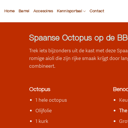
Ga
naar
Home
Barrel
Accesoires
Kennisportaal
Contact
inhoud
Spaanse Octopus op de BB
Trek iets bijzonders uit de kast met deze Sp
romige aioli die zijn rijke smaak krijgt door 
combineert.
Octopus
Benod
1 hele octopus
Keu
Olijfolie
The 
1 kurk
Gro