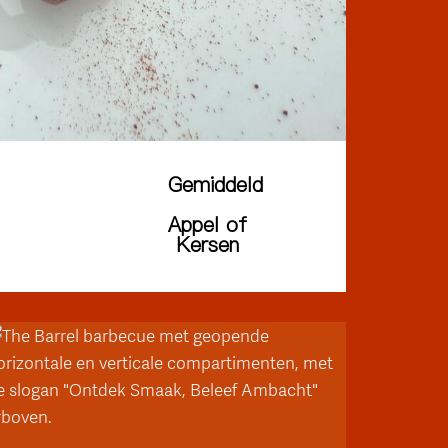
Gemiddeld
Appel of
Kersen