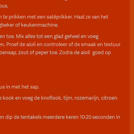
pus.
n te prikken met een satéprikker. Haal ze van het
engbeker of keukenmachine.
en toe. Mix alles tot een glad geheel en voeg
ixen. Proef de aioli en controleer of de smaak en textuur
roensap, zout of peper toe. Zodra de aioli goed op
us in met het sap.
kook en voeg de knoflook, tijm, rozemarijn, citroen
en dip de tentakels meerdere keren 10-20 seconden in